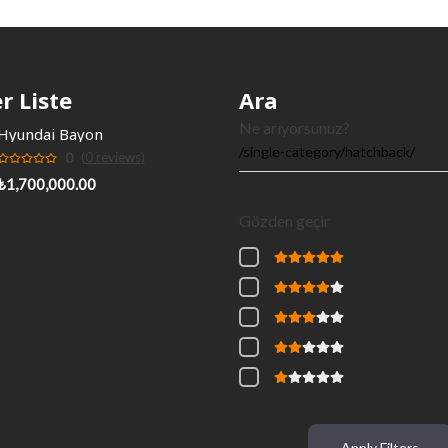
r Liste
Ara
Ne arıyorsunuz?
Hyundai Bayon
0
(0 reviews)
₺1,700,000.00
Gözden geçir
Apply Filters