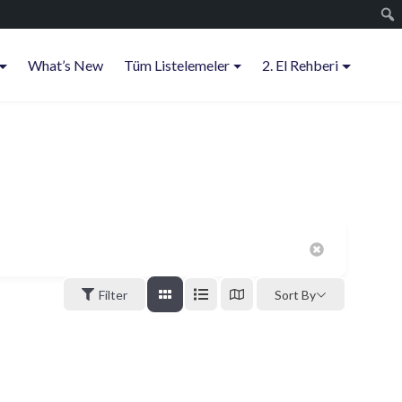
What’s New
Tüm Listelemeler
2. El Rehberi
Filter
Sort By