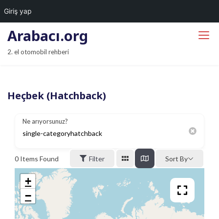
Giriş yap
S
Arabacı.org
k
2. el otomobil rehberi
i
p
t
Heçbek (Hatchback)
o
c
o
Ne arıyorsunuz?
n
t
0
Items Found
Filter
Sort By
e
n
+
t
−