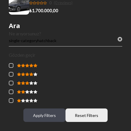
0
(0 reviews)
₺1.700.000,00
Ara
Ne arıyorsunuz?
Gözden geçir
Apply Filters
Reset Filters