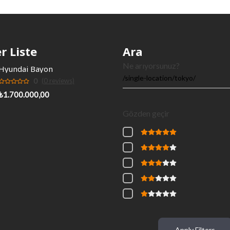
r Liste
Ara
Ne arıyorsunuz?
Hyundai Bayon
0
(0 reviews)
₺1.700.000,00
Gözden geçir
Apply Filters