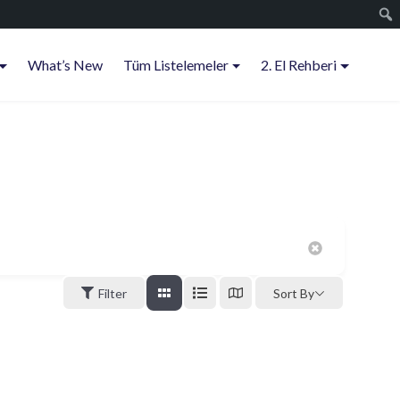
What’s New
Tüm Listelemeler
2. El Rehberi
Filter
Sort By