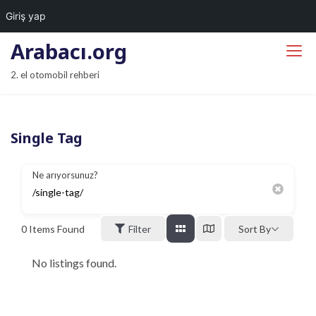
Giriş yap
S
Arabacı.org
k
2. el otomobil rehberi
i
p
t
Single Tag
o
c
o
Ne arıyorsunuz?
n
t
0
Items Found
Filter
Sort By
e
n
No listings found.
t