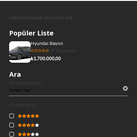
Görüntülenecek bir yorum yok.
Popüler Liste
Hyundai Bayon
0
(0 reviews)
₺1.700.000,00
Ara
Ne arıyorsunuz?
Gözden geçir