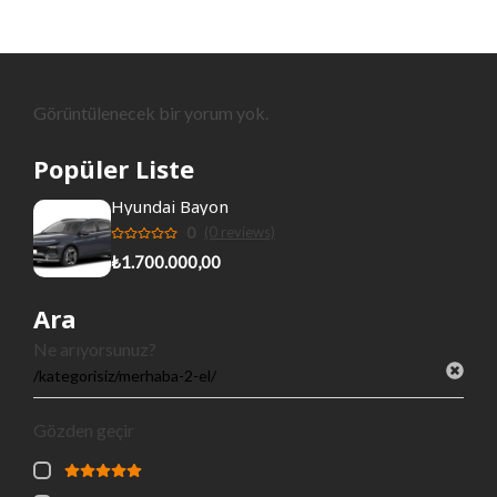
Görüntülenecek bir yorum yok.
Popüler Liste
Hyundai Bayon
0
(0 reviews)
₺1.700.000,00
Ara
Ne arıyorsunuz?
Gözden geçir