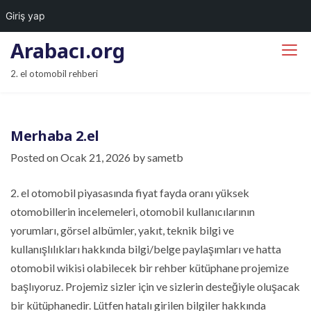
Giriş yap
S
Arabacı.org
k
2. el otomobil rehberi
i
p
t
Merhaba 2.el
o
c
Posted on
Ocak 21, 2026
by
sametb
o
n
2. el otomobil piyasasında fiyat fayda oranı yüksek
t
otomobillerin incelemeleri, otomobil kullanıcılarının
e
yorumları, görsel albümler, yakıt, teknik bilgi ve
n
kullanışlılıkları hakkında bilgi/belge paylaşımları ve hatta
t
otomobil wikisi olabilecek bir rehber kütüphane projemize
başlıyoruz. Projemiz sizler için ve sizlerin desteğiyle oluşacak
bir kütüphanedir. Lütfen hatalı girilen bilgiler hakkında